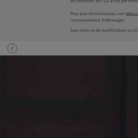
les émissions de CO2 et les perform
75 ans de Volkswagen au Luxembourg
Véhicules en stock
Pour plus d'informations, voir
https:
concessionnaire
Volkswagen
.
Sous réserve de modifications ou d’