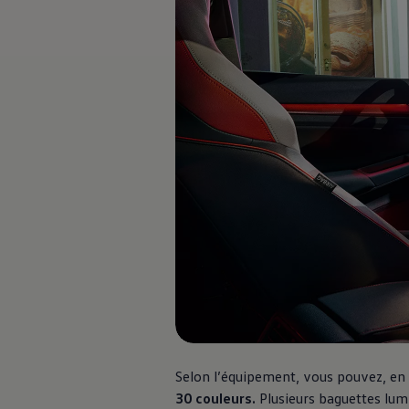
Rouler en électrique
Nos véhicules hybrides
Recharge & autonomie
Comment payer ?
Où recharger ?
Comment recharger ?
Autonomie
Garantie et entretien de la batterie
Nos simulateurs
Simulateur de coût de recharge
Simulateur d'autonomie
Simulateur de temps de recharge
-> Batterie et sécurité
-> SWIO - The Energy Company
Propriétaires et Service
myVolkswagen
Aide sur les applis et les services numériques
Navigation Map Update
Accessoires
Accessoires de transport
Accessoires Volkswagen
Entretien et pièces
Roues et pneus
Selon l’équipement, vous pouvez, en
Réparation & service
30 couleurs.
Plusieurs baguettes lu
Contrôles saisonniers et garantie