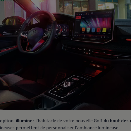
 option,
illuminer
l’habitacle de votre nouvelle Golf
du bout des 
mineuses permettent de personnaliser l’ambiance lumineuse.