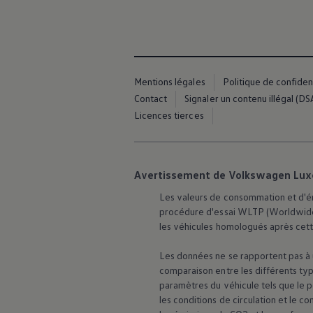
Manuel d'utilisation numérique
Garantie et financement
-> Informations utiles
-> REACH
-> Declarations of conformity
-> Action de rappel des moteurs diesel EA189
Mentions légales
Politique de confident
-> Informations sur les pneumatiques
-> Garantie
Contact
Signaler un contenu illégal (DS
-> WLTP
Licences tierces
-> Mises à jour logicielles
ID. Mise à jour du logiciel
Mise à jour GPS
Mises à jour logicielles pour véhicules thermiqu
-> Rappel de sécurité des airbags Takata
Avertissement de Volkswagen Lu
-> Payez votre parking
Innovations Volkswagen
Les valeurs de consommation et d'ém
Options numériques
procédure d'essai WLTP (Worldwide
Connecter un téléphone mobile au véhicule
les véhicules homologués après cett
Trouver des services pour votre modèle
Mises à jour pour les logiciels, les cartes et la ra
Les données ne se rapportent pas à u
Applications Volkswagen, connexion et boutiq
comparaison entre les différents typ
We Charge
Réseau Volkswagen Luxembourg
paramètres du véhicule tels que le 
Liste des concessionnaires
les conditions de circulation et le
Recherche de concessionnaire