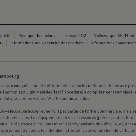
ialité
Politique de cookies
Tableau CO2
Volkswagen AG (Mention
A)
Informations sur la sécurité des produits
Informations concernant 
es
xembourg
ission indiquées ont été déterminées selon les méthodes de mesure prescrit
 Harmonized Light Vehicles Test Procedure) a complètement remplacé le 
e date, seules les valeurs WLTP sont disponibles.
dio
n véhicule particulier et ne font pas partie de l'offre commerciale, mais 
ue
es de véhicules. Les équipements et les accessoires (pièces jointes, forma
poids, la résistance au roulement et l'aérodynamisme du véhicule, et, ens
 comportement de conduite individuel, affecter la consommation de carburan