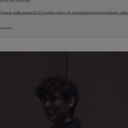
ances du véhicule.
//www.volkswagen.lu/fr/conducteurs-et-proprietaires/informations-utile
erreurs.