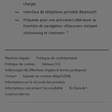
Recherche de concessionnaire
charge)
75 ans de Volkswagen au Luxembourg
Interface de téléphone portable Bluetooth
Véhicules en stock
Préparée pour une activation ultérieure: la
fonction de navigation «Discover» incluant
3
«Streaming et Internet»
Mentions légales
Politique de confidentialité
Politique de cookies
Tableau CO2
Volkswagen AG (Mentions légales & textes juridiques)
Contact
Signaler un contenu illégal (DSA)
Informations sur la sécurité des produits
Informations concernant l’accessibilité
EU Data Act
Licences tierces