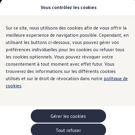
Vous contrôlez les cookies
Modèles et configurateur
-> Comparer nos modèles
Nouveau ID. Cross
Acheter une Volkswagen
Sur ce site, nous utilisons des cookies afin de vous offrir la
Aller
Aller au
Offres pour particuliers
contenu
au
ID. Polo
meilleure experience de navigation possible. Cependant, en
Radios
principal
pied
ID.3 Neo
utilisant les buttons ci-dessous, vous pouvez gérer vos
de
T-Roc
préférences individuelles pour les cookies ou refuser tous
T-Cross
page
Le saviez-vous?
Taigo
les cookies optionnels. Vous pouvez révoquer votre
Golf
consentement à tout moment avec effet futur. Vous
Tiguan
trouverez des informations sur les différents cookies
Tayron
ID.3 GTX FIRE+ICE
utilisés et sur le droit de révocation dans notre
politique de
ID.4
cookies
.
ID.5
ID.7
Passat
Stock Deals
Brochure promotionelle
Véhicules en stock
Gérer les cookies
Véhicules d'occasions
-> Volkswagen Financial Services (Leasing)
Tout refuser
Listes de prix