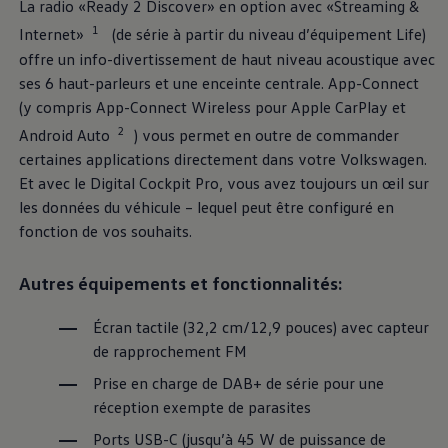
La radio «Ready 2 Discover» en option avec «Streaming &
Manuel d'utilisation numérique
Garantie et financement
1
Internet»
(de série à partir du niveau d’équipement Life)
-> Informations utiles
offre un info-divertissement de haut niveau acoustique avec
-> REACH
ses 6 haut-parleurs et une enceinte centrale. App-Connect
-> Declarations of conformity
-> Action de rappel des moteurs diesel EA189
(y compris App-Connect Wireless pour Apple CarPlay et
-> Informations sur les pneumatiques
2
Android Auto
) vous permet en outre de commander
-> Garantie
-> WLTP
certaines applications directement dans votre
Volkswagen
.
-> Mises à jour logicielles
Et avec le Digital Cockpit Pro, vous avez toujours un œil sur
ID. Mise à jour du logiciel
les données du véhicule – lequel peut être configuré en
Mise à jour GPS
Mises à jour logicielles pour véhicules thermiqu
fonction de vos souhaits.
-> Rappel de sécurité des airbags Takata
-> Payez votre parking
Innovations Volkswagen
Autres équipements et fonctionnalités:
Options numériques
Trouver des services pour votre modèle
Écran tactile (32,2 cm/12,9 pouces) avec capteur
Applications Volkswagen, connexion et boutiq
de rapprochement FM
Connecter un téléphone mobile au véhicule
Mises à jour pour les logiciels, les cartes et la ra
Prise en charge de DAB+ de série pour une
We Charge
Informations sur l'arrêt des réseaux 2G/3G
réception exempte de parasites
Réseau Volkswagen Luxembourg
Ports USB-C (jusqu’à 45 W de puissance de
Liste des concessionnaires