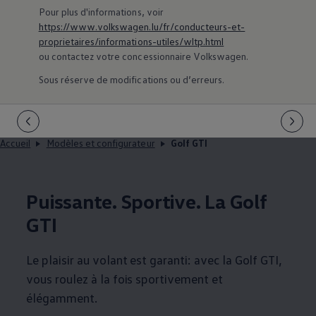
Pour plus d'informations, voir
https://www.volkswagen.lu/fr/conducteurs-et-
1
2
3
proprietaires/informations-utiles/wltp.html
ou contactez votre concessionnaire
Volkswagen
.
La Golf GTI
Sous réserve de modifications ou d’erreurs.
Configurer maintenant
Accueil
Modèles et configurateur
Golf GTI
Puissante. Sportive. La Golf
GTI
Le plaisir au volant est garanti: avec la Golf GTI,
vous roulez à la fois sportivement et
élégamment.