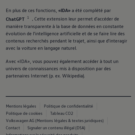
Manuel d'utilisation numérique
Garantie et financement
En plus de ces fonctions,
«IDA»
a été complété par
-> Informations utiles
1
ChatGPT
.
Cette extension leur permet d'accéder de
-> REACH
-> Declarations of conformity
manière transparente à la base de données en constante
-> Action de rappel des moteurs diesel EA189
évolution de l'intelligence artificielle et de se faire lire des
-> Informations sur les pneumatiques
contenus recherchés pendant le trajet, ainsi que d'interagir
-> Garantie
-> WLTP
avec la voiture en langage naturel.
-> Mises à jour logicielles
ID. Mise à jour du logiciel
Avec «IDA», vous pouvez également accéder à tout un
Mise à jour GPS
univers de connaissances mis à disposition par des
Mises à jour logicielles pour véhicules thermiqu
-> Rappel de sécurité des airbags Takata
partenaires Internet (p. ex. Wikipedia).
-> Payez votre parking
Innovations Volkswagen
Options numériques
Connecter un téléphone mobile au véhicule
Trouver des services pour votre modèle
Mentions légales
Politique de confidentialité
Mises à jour pour les logiciels, les cartes et la ra
Applications Volkswagen, connexion et boutiq
Politique de cookies
Tableau CO2
We Charge
Volkswagen AG (Mentions légales & textes juridiques)
Réseau Volkswagen Luxembourg
Contact
Signaler un contenu illégal (DSA)
Liste des concessionnaires
Recherche de concessionnaire
Informations sur la sécurité des produits