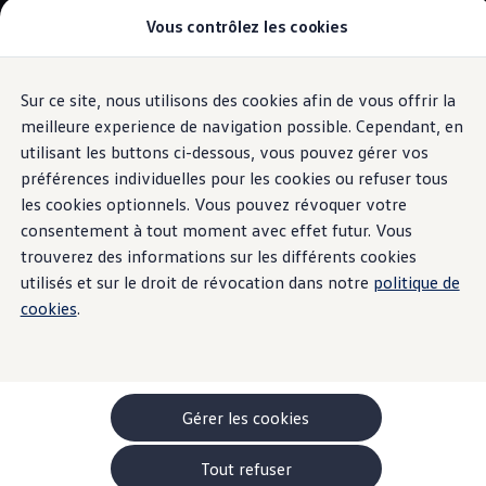
Vous contrôlez les cookies
Modèles et configurateur
-> Comparer nos modèles
Nouveau ID. Cross
Acheter une Volkswagen
Sur ce site, nous utilisons des cookies afin de vous offrir la
Aller
Aller au
Offres pour particuliers
contenu
au
ID. Polo
meilleure experience de navigation possible. Cependant, en
Assistant vocal «IDA»
principal
pied
ID.3 Neo
utilisant les buttons ci-dessous, vous pouvez gérer vos
de
T-Roc
préférences individuelles pour les cookies ou refuser tous
T-Cross
page
Dites «Bonjour» à
Taigo
les cookies optionnels. Vous pouvez révoquer votre
Golf
consentement à tout moment avec effet futur. Vous
Tiguan
votre Golf.
trouverez des informations sur les différents cookies
Tayron
ID.3 GTX FIRE+ICE
utilisés et sur le droit de révocation dans notre
politique de
ID.4
cookies
.
ID.5
ID.7
Passat
Stock Deals
Brochure promotionelle
Véhicules en stock
Gérer les cookies
Véhicules d'occasions
-> Volkswagen Financial Services (Leasing)
Tout refuser
Listes de prix