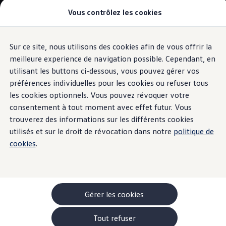
Vous contrôlez les cookies
Modèles et configurateur
-> Comparer nos modèles
Nouveau ID. Cross
Acheter une Volkswagen
Sur ce site, nous utilisons des cookies afin de vous offrir la
Aller
Aller au
Offres pour particuliers
contenu
au
ID. Polo
meilleure experience de navigation possible. Cependant, en
Intérieur
principal
pied
ID.3 Neo
utilisant les buttons ci-dessous, vous pouvez gérer vos
de
T-Roc
préférences individuelles pour les cookies ou refuser tous
T-Cross
page
Profitez du confort
Taigo
les cookies optionnels. Vous pouvez révoquer votre
Golf
consentement à tout moment avec effet futur. Vous
Tiguan
sportif
trouverez des informations sur les différents cookies
Tayron
ID.3 GTX FIRE+ICE
utilisés et sur le droit de révocation dans notre
politique de
ID.4
cookies
.
ID.5
ID.7
Passat
Stock Deals
Brochure promotionelle
Véhicules en stock
Gérer les cookies
Véhicules d'occasions
-> Volkswagen Financial Services (Leasing)
Tout refuser
Listes de prix