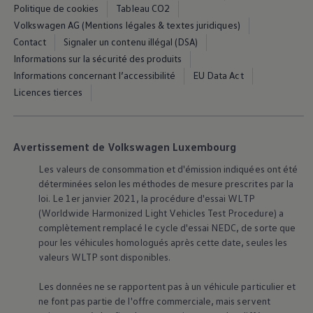
75 ans de Volkswagen au Luxembourg
Politique de cookies
Tableau CO2
Véhicules en stock
Volkswagen AG (Mentions légales & textes juridiques)
Contact
Signaler un contenu illégal (DSA)
Informations sur la sécurité des produits
Informations concernant l’accessibilité
EU Data Act
Licences tierces
Avertissement de Volkswagen Luxembourg
Les valeurs de consommation et d'émission indiquées ont été
déterminées selon les méthodes de mesure prescrites par la
loi. Le 1er janvier 2021, la procédure d'essai WLTP
(Worldwide Harmonized Light Vehicles Test Procedure) a
complètement remplacé le cycle d'essai NEDC, de sorte que
pour les véhicules homologués après cette date, seules les
valeurs WLTP sont disponibles.
Les données ne se rapportent pas à un véhicule particulier et
ne font pas partie de l'offre commerciale, mais servent