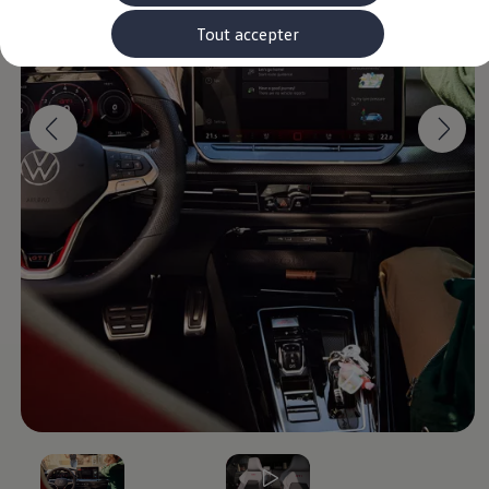
Rouler en électrique
Nos véhicules hybrides
Tout accepter
Recharge & autonomie
Comment payer ?
Où recharger ?
Comment recharger ?
Autonomie
Garantie et entretien de la batterie
Nos simulateurs
Simulateur de coût de recharge
Simulateur d'autonomie
Simulateur de temps de recharge
-> Batterie et sécurité
-> SWIO - The Energy Company
Propriétaires et Service
myVolkswagen
Aide sur les applis et les services numériques
Navigation Map Update
Accessoires
Accessoires de transport
Accessoires Volkswagen
Entretien et pièces
Roues et pneus
Réparation & service
Contrôles saisonniers et garantie