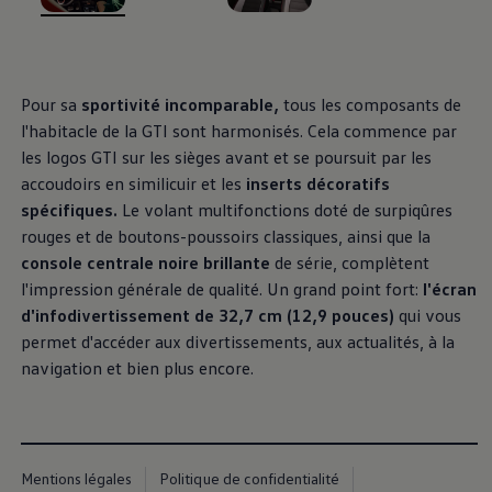
Manuel d'utilisation numérique
, 1 de 3
, 2 de 3
, 3 de 3
Garantie et financement
-> Informations utiles
-> REACH
-> Declarations of conformity
Pour sa
sportivité incomparable,
tous les composants de
-> Action de rappel des moteurs diesel EA189
-> Informations sur les pneumatiques
l'habitacle de la GTI sont harmonisés. Cela commence par
-> Garantie
les logos GTI sur les sièges avant et se poursuit par les
-> WLTP
accoudoirs en similicuir et les
inserts décoratifs
-> Mises à jour logicielles
ID. Mise à jour du logiciel
spécifiques.
Le volant multifonctions doté de surpiqûres
Mise à jour GPS
rouges et de boutons-poussoirs classiques, ainsi que la
Mises à jour logicielles pour véhicules thermiqu
console centrale noire brillante
de série, complètent
-> Rappel de sécurité des airbags Takata
-> Payez votre parking
l'impression générale de qualité. Un grand point fort:
l'écran
Innovations Volkswagen
d'infodivertissement de 32,7 cm (12,9 pouces)
qui vous
Options numériques
permet d'accéder aux divertissements, aux actualités, à la
Connecter un téléphone mobile au véhicule
Trouver des services pour votre modèle
navigation et bien plus encore.
Mises à jour pour les logiciels, les cartes et la ra
Applications Volkswagen, connexion et boutiq
We Charge
Réseau Volkswagen Luxembourg
Liste des concessionnaires
Mentions légales
Politique de confidentialité
Recherche de concessionnaire