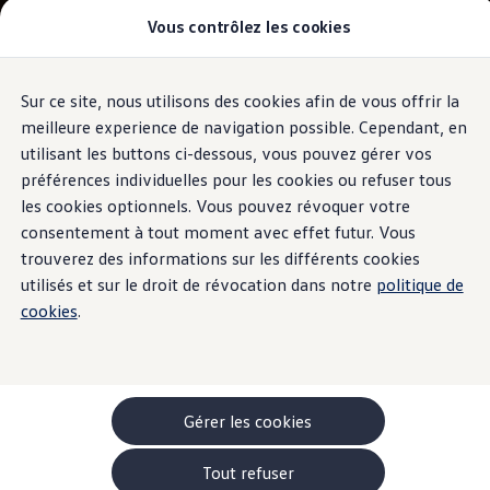
Vous contrôlez les cookies
Modèles et configurateur
-> Comparer nos modèles
Nouveau ID. Cross
Acheter une Volkswagen
Sur ce site, nous utilisons des cookies afin de vous offrir la
Aller
Aller au
Offres pour particuliers
contenu
au
ID. Polo
meilleure experience de navigation possible. Cependant, en
principal
pied
ID.3 Neo
utilisant les buttons ci-dessous, vous pouvez gérer vos
de
T-Roc
préférences individuelles pour les cookies ou refuser tous
T-Cross
page
Taigo
les cookies optionnels. Vous pouvez révoquer votre
Golf
consentement à tout moment avec effet futur. Vous
Tiguan
trouverez des informations sur les différents cookies
Tayron
ID.3 GTX FIRE+ICE
utilisés et sur le droit de révocation dans notre
politique de
ID.4
cookies
.
ID.5
ID.7
Passat
Stock Deals
Brochure promotionelle
Véhicules en stock
Gérer les cookies
Véhicules d'occasions
-> Volkswagen Financial Services (Leasing)
Tout refuser
Listes de prix