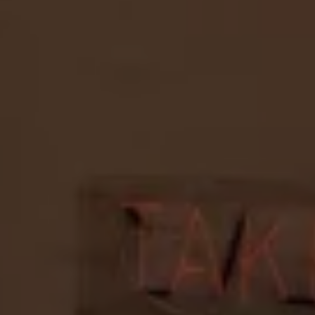
Manuel d'utilisation numérique
Garantie et financement
-> Informations utiles
-> REACH
-> Declarations of conformity
-> Action de rappel des moteurs diesel EA189
-> Informations sur les pneumatiques
-> Garantie
-> WLTP
-> Mises à jour logicielles
ID. Mise à jour du logiciel
Mise à jour GPS
Mises à jour logicielles pour véhicules thermiqu
-> Rappel de sécurité des airbags Takata
-> Payez votre parking
Innovations Volkswagen
Options numériques
Connecter un téléphone mobile au véhicule
Trouver des services pour votre modèle
Mises à jour pour les logiciels, les cartes et la ra
Applications Volkswagen, connexion et boutiq
We Charge
Réseau Volkswagen Luxembourg
Liste des concessionnaires
Recherche de concessionnaire