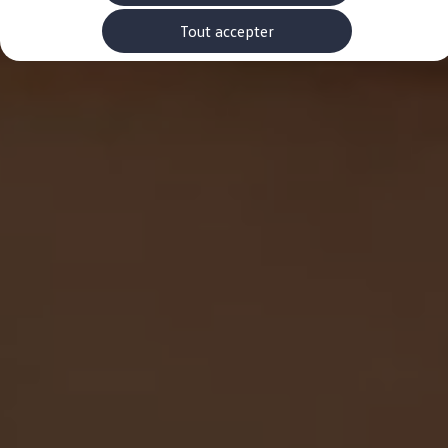
Rouler en électrique
Nos véhicules hybrides
Tout accepter
Recharge & autonomie
Comment payer ?
Où recharger ?
Comment recharger ?
Autonomie
Garantie et entretien de la batterie
Nos simulateurs
Simulateur de coût de recharge
Simulateur d'autonomie
Simulateur de temps de recharge
-> Batterie et sécurité
-> SWIO - The Energy Company
Propriétaires et Service
myVolkswagen
Aide sur les applis et les services numériques
Navigation Map Update
Accessoires
Accessoires de transport
Accessoires Volkswagen
Entretien et pièces
Roues et pneus
Réparation & service
Contrôles saisonniers et garantie