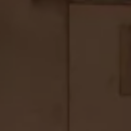
75 ans de Volkswagen au Luxembourg
Véhicules en stock