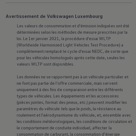
Manuel d'utilisation numérique
Garantie et financement
-> Informations utiles
Avertissement de Volkswagen Luxembourg
-> REACH
-> Declarations of conformity
Les valeurs de consommation et d'émission indiquées ont été
-> Action de rappel des moteurs diesel EA189
déterminées selon les méthodes de mesure prescrites par la
-> Informations sur les pneumatiques
loi. Le 1er janvier 2021, la procédure d'essai WLTP
-> Garantie
(Worldwide Harmonized Light Vehicles Test Procedure) a
-> WLTP
complètement remplacé le cycle d'essai NEDC, de sorte que
-> Mises à jour logicielles
pour les véhicules homologués après cette date, seules les
ID. Mise à jour du logiciel
Mise à jour GPS
valeurs WLTP sont disponibles.
Mises à jour logicielles pour véhicules thermiqu
-> Rappel de sécurité des airbags Takata
Les données ne se rapportent pas à un véhicule particulier et
-> Payez votre parking
ne font pas partie de l'offre commerciale, mais servent
Innovations Volkswagen
uniquement à des fins de comparaison entre les différents
Options numériques
types de véhicules. Les équipements et les accessoires
Connecter un téléphone mobile au véhicule
Trouver des services pour votre modèle
(pièces jointes, format des pneus, etc.) peuvent modifier les
Mises à jour pour les logiciels, les cartes et la ra
paramètres du véhicule tels que le poids, la résistance au
Applications Volkswagen, connexion et boutiq
roulement et l'aérodynamisme du véhicule, et, ensemble avec
We Charge
les conditions météorologiques, les conditions de circulation et
Réseau Volkswagen Luxembourg
le comportement de conduite individuel, affecter la
Liste des concessionnaires
consommation de carburant, la consommation d’énergie
Recherche de concessionnaire