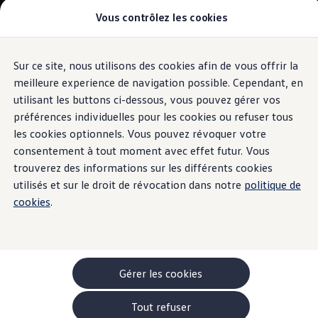
Vous contrôlez les cookies
Modèles et configurateur
-> Comparer nos modèles
Nouveau ID. Cross
Acheter une Volkswagen
Sur ce site, nous utilisons des cookies afin de vous offrir la
Aller
Aller au
Offres pour particuliers
contenu
au
ID. Polo
meilleure experience de navigation possible. Cependant, en
Profils de conduite
principal
pied
ID.3 Neo
utilisant les buttons ci-dessous, vous pouvez gérer vos
de
T-Roc
préférences individuelles pour les cookies ou refuser tous
T-Cross
page
Sélectionnez votre
Taigo
les cookies optionnels. Vous pouvez révoquer votre
Golf
consentement à tout moment avec effet futur. Vous
Tiguan
profil
trouverez des informations sur les différents cookies
Tayron
ID.3 GTX FIRE+ICE
utilisés et sur le droit de révocation dans notre
politique de
ID.4
cookies
.
ID.5
ID.7
Passat
Stock Deals
Brochure promotionelle
Véhicules en stock
Gérer les cookies
Véhicules d'occasions
-> Volkswagen Financial Services (Leasing)
Tout refuser
Listes de prix