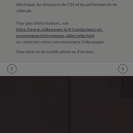
75 ans de Volkswagen au Luxembourg
électrique, les émissions de CO2 et les performances du
Véhicules en stock
véhicule.
Pour plus d'informations, voir
https://www.volkswagen.lu/fr/conducteurs-et-
proprietaires/informations-utiles/wltp.html
ou contactez votre concessionnaire
Volkswagen
.
Sous réserve de modifications ou d’erreurs.