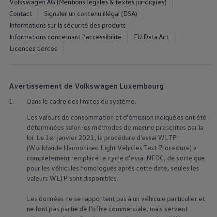
Volkswagen AG (Mentions légales & textes juridiques)
Manuel d'utilisation numérique
Contact
Signaler un contenu illégal (DSA)
Garantie et financement
-> Informations utiles
Informations sur la sécurité des produits
-> REACH
Informations concernant l’accessibilité
EU Data Act
-> Declarations of conformity
Licences tierces
-> Action de rappel des moteurs diesel EA189
-> Informations sur les pneumatiques
-> Garantie
-> WLTP
-> Mises à jour logicielles
Avertissement de Volkswagen Luxembourg
ID. Mise à jour du logiciel
Mise à jour GPS
1.
Dans le cadre des limites du système.
Mises à jour logicielles pour véhicules thermiqu
Les valeurs de consommation et d'émission indiquées ont été
-> Rappel de sécurité des airbags Takata
-> Payez votre parking
déterminées selon les méthodes de mesure prescrites par la
Innovations Volkswagen
loi. Le 1er janvier 2021, la procédure d'essai WLTP
Options numériques
(Worldwide Harmonized Light Vehicles Test Procedure) a
Connecter un téléphone mobile au véhicule
complètement remplacé le cycle d'essai NEDC, de sorte que
Trouver des services pour votre modèle
pour les véhicules homologués après cette date, seules les
Mises à jour pour les logiciels, les cartes et la ra
valeurs WLTP sont disponibles.
Applications Volkswagen, connexion et boutiq
We Charge
Réseau Volkswagen Luxembourg
Les données ne se rapportent pas à un véhicule particulier et
Liste des concessionnaires
ne font pas partie de l'offre commerciale, mais servent
Recherche de concessionnaire