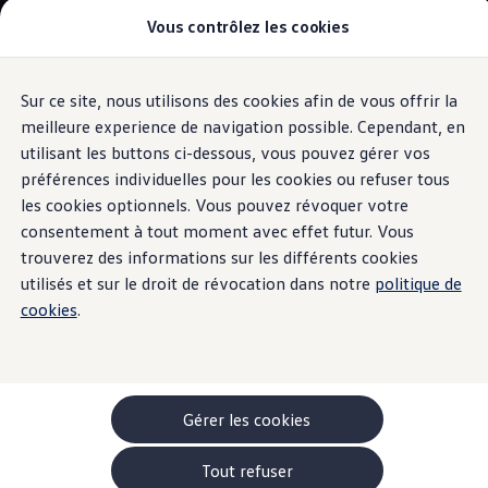
Vous contrôlez les cookies
Modèles et configurateur
-> Comparer nos modèles
Nouveau ID. Cross
Acheter une Volkswagen
Sur ce site, nous utilisons des cookies afin de vous offrir la
Aller
Aller au
Offres pour particuliers
contenu
au
ID. Polo
meilleure experience de navigation possible. Cependant, en
Vue périphérique «Area View»
principal
pied
ID.3 Neo
utilisant les buttons ci-dessous, vous pouvez gérer vos
de
T-Roc
préférences individuelles pour les cookies ou refuser tous
T-Cross
page
Pour une
vue
Taigo
les cookies optionnels. Vous pouvez révoquer votre
Golf
consentement à tout moment avec effet futur. Vous
Tiguan
d’ensemble.
trouverez des informations sur les différents cookies
Tayron
ID.3 GTX FIRE+ICE
utilisés et sur le droit de révocation dans notre
politique de
ID.4
cookies
.
ID.5
ID.7
Passat
Stock Deals
Brochure promotionelle
Véhicules en stock
Gérer les cookies
Véhicules d'occasions
-> Volkswagen Financial Services (Leasing)
Tout refuser
Listes de prix