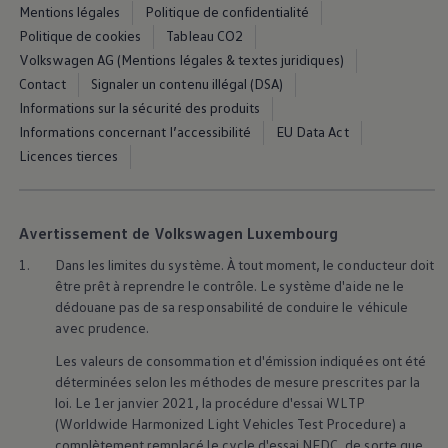
Manuel d'utilisation numérique
Mentions légales
Politique de confidentialité
Garantie et financement
Politique de cookies
Tableau CO2
-> Informations utiles
Volkswagen AG (Mentions légales & textes juridiques)
-> REACH
-> Declarations of conformity
Contact
Signaler un contenu illégal (DSA)
-> Action de rappel des moteurs diesel EA189
Informations sur la sécurité des produits
-> Informations sur les pneumatiques
Informations concernant l’accessibilité
EU Data Act
-> Garantie
-> WLTP
Licences tierces
-> Mises à jour logicielles
ID. Mise à jour du logiciel
Mise à jour GPS
Mises à jour logicielles pour véhicules thermiqu
Avertissement de Volkswagen Luxembourg
-> Rappel de sécurité des airbags Takata
-> Payez votre parking
1.
Dans les limites du système. À tout moment, le conducteur doit
Innovations Volkswagen
être prêt à reprendre le contrôle. Le système d'aide ne le
Options numériques
dédouane pas de sa responsabilité de conduire le véhicule
Connecter un téléphone mobile au véhicule
avec prudence.
Trouver des services pour votre modèle
Mises à jour pour les logiciels, les cartes et la ra
Les valeurs de consommation et d'émission indiquées ont été
Applications Volkswagen, connexion et boutiq
déterminées selon les méthodes de mesure prescrites par la
We Charge
loi. Le 1er janvier 2021, la procédure d'essai WLTP
Réseau Volkswagen Luxembourg
Liste des concessionnaires
(Worldwide Harmonized Light Vehicles Test Procedure) a
Recherche de concessionnaire
complètement remplacé le cycle d'essai NEDC, de sorte que