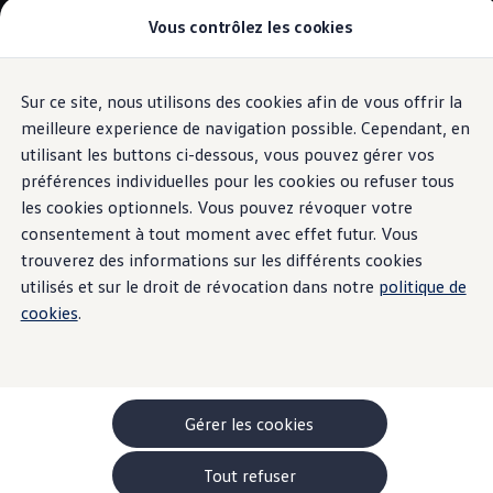
Vous contrôlez les cookies
Modèles et configurateur
-> Comparer nos modèles
Nouveau ID. Cross
Acheter une Volkswagen
Sur ce site, nous utilisons des cookies afin de vous offrir la
Aller
Aller au
Offres pour particuliers
contenu
au
ID. Polo
meilleure experience de navigation possible. Cependant, en
Caméra de recul ‘Area View’
principal
pied
ID.3 Neo
utilisant les buttons ci-dessous, vous pouvez gérer vos
de
T-Roc
préférences individuelles pour les cookies ou refuser tous
T-Cross
page
Taigo
les cookies optionnels. Vous pouvez révoquer votre
Golf
consentement à tout moment avec effet futur. Vous
Pour
une vue
Tiguan
trouverez des informations sur les différents cookies
Tayron
ID.3 GTX FIRE+ICE
utilisés et sur le droit de révocation dans notre
politique de
panoramique
ID.4
cookies
.
ID.5
ID.7
Passat
Stock Deals
Brochure promotionelle
Véhicules en stock
Gérer les cookies
Véhicules d'occasions
-> Volkswagen Financial Services (Leasing)
Tout refuser
Listes de prix