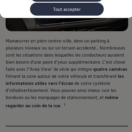
Rouler en électrique
Nos véhicules hybrides
Tout accepter
Recharge & autonomie
Comment payer ?
Où recharger ?
Comment recharger ?
Autonomie
Garantie et entretien de la batterie
Manœuvrer en plein centre-ville, dans un parking à
Nos simulateurs
plusieurs niveaux ou sur un terrain accidenté... Nombreuses
Simulateur de coût de recharge
sont les situations dans lesquelles les conducteurs auraient
Simulateur d'autonomie
Simulateur de temps de recharge
bien besoin d’une paire d’yeux supplémentaire. C’est chose
-> Batterie et sécurité
faite avec l’‘Area View’ de série qui intègre
quatre caméras
-> SWIO - The Energy Company
filmant la zone autour de votre véhicule et transférant
les
Propriétaires et Service
myVolkswagen
informations utiles vers l’écran
de votre système
Aide sur les applis et les services numériques
d’infodivertissement. Vous pouvez ainsi mieux voir les
Navigation Map Update
bordures ou les marquages de stationnement, et
même
Accessoires
Accessoires de transport
1
regarder au coin de la rue
.
Accessoires Volkswagen
Entretien et pièces
Roues et pneus
Réparation & service
Contrôles saisonniers et garantie