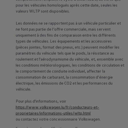
75 ans de Volkswagen au Luxembourg
pour les véhicules homologués après cette date, seules les
Véhicules en stock
valeurs WLTP sont disponibles.
Les données ne se rapportent pas à un véhicule particulier et
ne font pas partie de l'offre commerciale, mais servent
uniquement à des fins de comparaison entre les différents
types de véhicules. Les équipements et les accessoires
(pièces jointes, format des pneus, etc.) peuvent modifier les
paramètres du véhicule tels que le poids, la résistance au
roulement et l'aérodynamisme du véhicule, et, ensemble avec
les conditions météorologiques, les conditions de circulation et
le comportement de conduite individuel, affecter la
consommation de carburant, la consommation d’énergie
électrique, les émissions de CO2 et les performances du
véhicule.
Pour plus d'informations, voir
https://www.volkswagen.lu/fr/conducteurs-et-
proprietaires/informations-utiles/wltp.html
ou contactez votre concessionnaire
Volkswagen
.