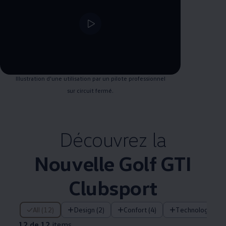
--:--
Remaining time, --:--
Illustration d'une utilisation par un pilote professionnel
sur circuit fermé.
Découvrez la
Nouvelle Golf GTI
Clubsport
12 de 12 items
All (12)
Design (2)
Confort (4)
Technologie (4)
12 de 12
items