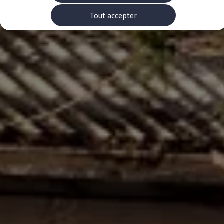
Rouler en électrique
Nos véhicules hybrides
Tout accepter
Recharge & autonomie
Comment payer ?
Où recharger ?
Comment recharger ?
Autonomie
Garantie et entretien de la batterie
Nos simulateurs
Simulateur de coût de recharge
Simulateur d'autonomie
Simulateur de temps de recharge
-> Batterie et sécurité
-> SWIO - The Energy Company
Propriétaires et Service
myVolkswagen
Aide sur les applis et les services numériques
Navigation Map Update
Accessoires
Accessoires de transport
Accessoires Volkswagen
Entretien et pièces
Roues et pneus
Réparation & service
Contrôles saisonniers et garantie