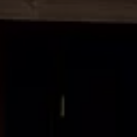
Manuel d'utilisation numérique
Garantie et financement
-> Informations utiles
-> REACH
-> Declarations of conformity
-> Action de rappel des moteurs diesel EA189
-> Informations sur les pneumatiques
-> Garantie
-> WLTP
-> Mises à jour logicielles
ID. Mise à jour du logiciel
Mise à jour GPS
Mises à jour logicielles pour véhicules thermiqu
-> Rappel de sécurité des airbags Takata
-> Payez votre parking
Innovations Volkswagen
Options numériques
Connecter un téléphone mobile au véhicule
Trouver des services pour votre modèle
Mises à jour pour les logiciels, les cartes et la ra
Applications Volkswagen, connexion et boutiq
We Charge
Réseau Volkswagen Luxembourg
Liste des concessionnaires
Recherche de concessionnaire