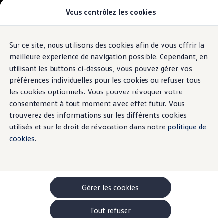
Vous contrôlez les cookies
Modèles et configurateur
-> Comparer nos modèles
Nouveau ID. Cross
Acheter une Volkswagen
Sur ce site, nous utilisons des cookies afin de vous offrir la
Aller
Aller au
Offres pour particuliers
contenu
au
ID. Polo
meilleure experience de navigation possible. Cependant, en
principal
pied
ID.3 Neo
utilisant les buttons ci-dessous, vous pouvez gérer vos
de
T-Roc
préférences individuelles pour les cookies ou refuser tous
T-Cross
page
Taigo
les cookies optionnels. Vous pouvez révoquer votre
Golf
consentement à tout moment avec effet futur. Vous
Tiguan
trouverez des informations sur les différents cookies
Tayron
ID.3 GTX FIRE+ICE
utilisés et sur le droit de révocation dans notre
politique de
ID.4
cookies
.
ID.5
ID.7
Passat
Stock Deals
Brochure promotionelle
Véhicules en stock
Gérer les cookies
Véhicules d'occasions
-> Volkswagen Financial Services (Leasing)
Tout refuser
Listes de prix