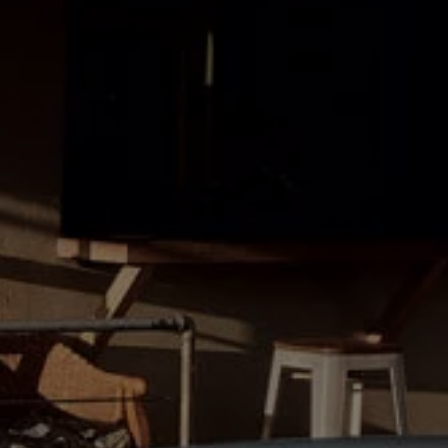
es
dio
ue