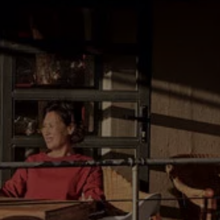
Manuel d'utilisation numérique
Garantie et financement
-> Informations utiles
-> REACH
-> Declarations of conformity
-> Action de rappel des moteurs diesel EA189
-> Informations sur les pneumatiques
-> Garantie
-> WLTP
-> Mises à jour logicielles
ID. Mise à jour du logiciel
Mise à jour GPS
Mises à jour logicielles pour véhicules thermiqu
-> Rappel de sécurité des airbags Takata
-> Payez votre parking
Innovations Volkswagen
Options numériques
Connecter un téléphone mobile au véhicule
Trouver des services pour votre modèle
Mises à jour pour les logiciels, les cartes et la ra
Applications Volkswagen, connexion et boutiq
We Charge
Réseau Volkswagen Luxembourg
Liste des concessionnaires
Recherche de concessionnaire