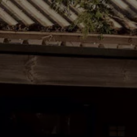
Rouler en électrique
Nos véhicules hybrides
Recharge & autonomie
Comment payer ?
Où recharger ?
Comment recharger ?
Autonomie
Garantie et entretien de la batterie
Nos simulateurs
Simulateur de coût de recharge
Simulateur d'autonomie
Simulateur de temps de recharge
-> Batterie et sécurité
-> SWIO - The Energy Company
Propriétaires et Service
myVolkswagen
Aide sur les applis et les services numériques
Navigation Map Update
Accessoires
Accessoires de transport
Accessoires Volkswagen
Entretien et pièces
Roues et pneus
Réparation & service
Contrôles saisonniers et garantie