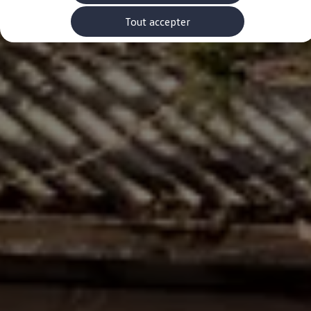
Rouler en électrique
Nos véhicules hybrides
Tout accepter
Recharge & autonomie
Comment payer ?
Où recharger ?
Comment recharger ?
Autonomie
Garantie et entretien de la batterie
Nos simulateurs
Simulateur de coût de recharge
Simulateur d'autonomie
Simulateur de temps de recharge
-> Batterie et sécurité
-> SWIO - The Energy Company
Propriétaires et Service
myVolkswagen
Aide sur les applis et les services numériques
Navigation Map Update
Accessoires
Accessoires de transport
Accessoires Volkswagen
Entretien et pièces
Roues et pneus
Réparation & service
Contrôles saisonniers et garantie