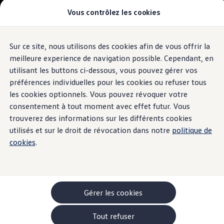
Vous contrôlez les cookies
Modèles et configurateur
-> Comparer nos modèles
Nouveau ID. Cross
Acheter une Volkswagen
Sur ce site, nous utilisons des cookies afin de vous offrir la
Aller
Aller au
Offres pour particuliers
contenu
au
ID. Polo
meilleure experience de navigation possible. Cependant, en
principal
pied
ID.3 Neo
utilisant les buttons ci-dessous, vous pouvez gérer vos
de
T-Roc
préférences individuelles pour les cookies ou refuser tous
T-Cross
page
Taigo
les cookies optionnels. Vous pouvez révoquer votre
Golf
consentement à tout moment avec effet futur. Vous
Tiguan
trouverez des informations sur les différents cookies
Tayron
ID.3 GTX FIRE+ICE
utilisés et sur le droit de révocation dans notre
politique de
ID.4
cookies
.
ID.5
ID.7
Passat
Stock Deals
Brochure promotionelle
Véhicules en stock
Gérer les cookies
Véhicules d'occasions
-> Volkswagen Financial Services (Leasing)
Tout refuser
Listes de prix