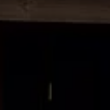
Manuel d'utilisation numérique
Garantie et financement
-> Informations utiles
-> REACH
-> Declarations of conformity
-> Action de rappel des moteurs diesel EA189
-> Informations sur les pneumatiques
-> Garantie
-> WLTP
-> Mises à jour logicielles
ID. Mise à jour du logiciel
Mise à jour GPS
Mises à jour logicielles pour véhicules thermiqu
-> Rappel de sécurité des airbags Takata
-> Payez votre parking
Innovations Volkswagen
Options numériques
Connecter un téléphone mobile au véhicule
Trouver des services pour votre modèle
Mises à jour pour les logiciels, les cartes et la ra
Applications Volkswagen, connexion et boutiq
We Charge
Réseau Volkswagen Luxembourg
Liste des concessionnaires
Recherche de concessionnaire