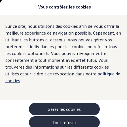
Vous contrôlez les cookies
Modèles et configurateur
-> Comparer nos modèles
Nouveau ID. Cross
Acheter une Volkswagen
Sur ce site, nous utilisons des cookies afin de vous offrir la
Aller
Aller au
Offres pour particuliers
contenu
au
ID. Polo
meilleure experience de navigation possible. Cependant, en
principal
pied
ID.3 Neo
utilisant les buttons ci-dessous, vous pouvez gérer vos
de
T-Roc
préférences individuelles pour les cookies ou refuser tous
T-Cross
page
Taigo
les cookies optionnels. Vous pouvez révoquer votre
Golf
consentement à tout moment avec effet futur. Vous
Tiguan
trouverez des informations sur les différents cookies
Tayron
ID.3 GTX FIRE+ICE
utilisés et sur le droit de révocation dans notre
politique de
ID.4
cookies
.
ID.5
ID.7
Passat
Stock Deals
Brochure promotionelle
Véhicules en stock
Gérer les cookies
Véhicules d'occasions
-> Volkswagen Financial Services (Leasing)
Tout refuser
Listes de prix