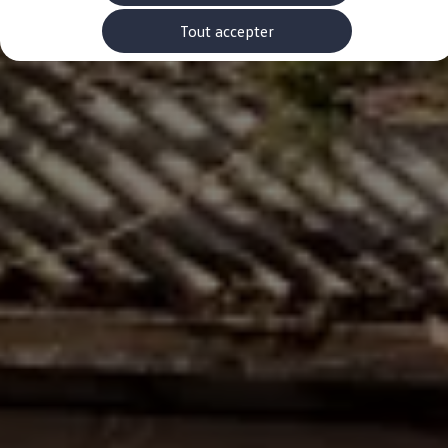
Rouler en électrique
Nos véhicules hybrides
Tout accepter
Recharge & autonomie
Comment payer ?
Où recharger ?
Comment recharger ?
Autonomie
Garantie et entretien de la batterie
Nos simulateurs
Simulateur de coût de recharge
Simulateur d'autonomie
Simulateur de temps de recharge
-> Batterie et sécurité
-> SWIO - The Energy Company
Propriétaires et Service
myVolkswagen
Aide sur les applis et les services numériques
Navigation Map Update
Accessoires
Accessoires de transport
Accessoires Volkswagen
Entretien et pièces
Roues et pneus
Réparation & service
Contrôles saisonniers et garantie