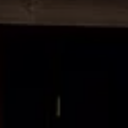
Manuel d'utilisation numérique
Garantie et financement
-> Informations utiles
-> REACH
-> Declarations of conformity
-> Action de rappel des moteurs diesel EA189
-> Informations sur les pneumatiques
-> Garantie
-> WLTP
-> Mises à jour logicielles
ID. Mise à jour du logiciel
Mise à jour GPS
Mises à jour logicielles pour véhicules thermiqu
-> Rappel de sécurité des airbags Takata
-> Payez votre parking
Innovations Volkswagen
Options numériques
Connecter un téléphone mobile au véhicule
Trouver des services pour votre modèle
Mises à jour pour les logiciels, les cartes et la ra
Applications Volkswagen, connexion et boutiq
We Charge
Réseau Volkswagen Luxembourg
Liste des concessionnaires
Recherche de concessionnaire