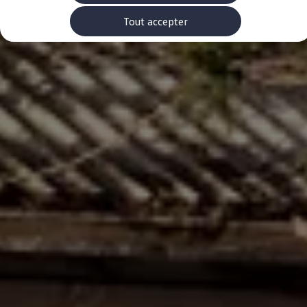
Rouler en électrique
Nos véhicules hybrides
Tout accepter
Recharge & autonomie
Comment payer ?
Où recharger ?
Comment recharger ?
Autonomie
Garantie et entretien de la batterie
Nos simulateurs
Simulateur de coût de recharge
Simulateur d'autonomie
Simulateur de temps de recharge
-> Batterie et sécurité
-> SWIO - The Energy Company
Propriétaires et Service
myVolkswagen
Aide sur les applis et les services numériques
Navigation Map Update
Accessoires
Accessoires de transport
Accessoires Volkswagen
Entretien et pièces
Roues et pneus
Réparation & service
Contrôles saisonniers et garantie