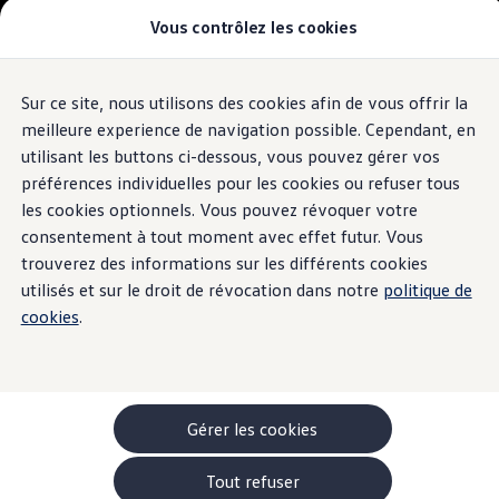
Vous contrôlez les cookies
Modèles et configurateur
-> Comparer nos modèles
Nouveau ID. Cross
Acheter une Volkswagen
Sur ce site, nous utilisons des cookies afin de vous offrir la
Aller
Aller au
Offres pour particuliers
contenu
au
ID. Polo
meilleure experience de navigation possible. Cependant, en
principal
pied
ID.3 Neo
utilisant les buttons ci-dessous, vous pouvez gérer vos
de
T-Roc
préférences individuelles pour les cookies ou refuser tous
T-Cross
page
Taigo
les cookies optionnels. Vous pouvez révoquer votre
Golf
consentement à tout moment avec effet futur. Vous
Tiguan
trouverez des informations sur les différents cookies
Tayron
ID.3 GTX FIRE+ICE
utilisés et sur le droit de révocation dans notre
politique de
ID.4
cookies
.
ID.5
ID.7
Passat
Stock Deals
Brochure promotionelle
Véhicules en stock
Gérer les cookies
Véhicules d'occasions
-> Volkswagen Financial Services (Leasing)
Tout refuser
Listes de prix