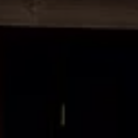
Manuel d'utilisation numérique
Garantie et financement
-> Informations utiles
-> REACH
-> Declarations of conformity
-> Action de rappel des moteurs diesel EA189
-> Informations sur les pneumatiques
-> Garantie
-> WLTP
-> Mises à jour logicielles
ID. Mise à jour du logiciel
Mise à jour GPS
Mises à jour logicielles pour véhicules thermiqu
-> Rappel de sécurité des airbags Takata
-> Payez votre parking
Innovations Volkswagen
Options numériques
Connecter un téléphone mobile au véhicule
Trouver des services pour votre modèle
Mises à jour pour les logiciels, les cartes et la ra
Applications Volkswagen, connexion et boutiq
We Charge
Réseau Volkswagen Luxembourg
Liste des concessionnaires
Recherche de concessionnaire