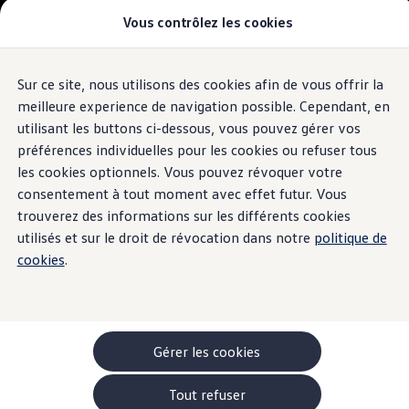
Vous contrôlez les cookies
Modèles et configurateur
-> Comparer nos modèles
Nouveau ID. Cross
Acheter une Volkswagen
Sur ce site, nous utilisons des cookies afin de vous offrir la
Aller
Aller au
Offres pour particuliers
contenu
au
ID. Polo
meilleure experience de navigation possible. Cependant, en
principal
pied
ID.3 Neo
utilisant les buttons ci-dessous, vous pouvez gérer vos
de
T-Roc
préférences individuelles pour les cookies ou refuser tous
T-Cross
page
Taigo
les cookies optionnels. Vous pouvez révoquer votre
Golf
consentement à tout moment avec effet futur. Vous
Tiguan
trouverez des informations sur les différents cookies
Tayron
ID.3 GTX FIRE+ICE
utilisés et sur le droit de révocation dans notre
politique de
ID.4
cookies
.
ID.5
ID.7
Passat
Stock Deals
Brochure promotionelle
Véhicules en stock
Gérer les cookies
Véhicules d'occasions
-> Volkswagen Financial Services (Leasing)
Tout refuser
Listes de prix