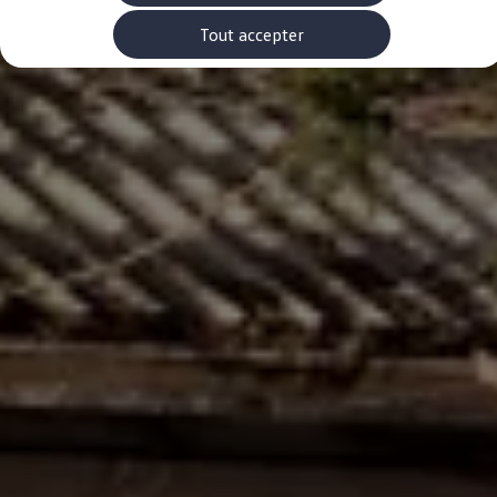
Rouler en électrique
Nos véhicules hybrides
Tout accepter
Recharge & autonomie
Comment payer ?
Où recharger ?
Comment recharger ?
Autonomie
Garantie et entretien de la batterie
Nos simulateurs
Simulateur de coût de recharge
Simulateur d'autonomie
Simulateur de temps de recharge
-> Batterie et sécurité
-> SWIO - The Energy Company
Propriétaires et Service
myVolkswagen
Aide sur les applis et les services numériques
Navigation Map Update
Accessoires
Accessoires de transport
Accessoires Volkswagen
Entretien et pièces
Roues et pneus
Réparation & service
Contrôles saisonniers et garantie