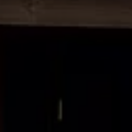
Manuel d'utilisation numérique
Garantie et financement
-> Informations utiles
-> REACH
-> Declarations of conformity
-> Action de rappel des moteurs diesel EA189
-> Informations sur les pneumatiques
-> Garantie
-> WLTP
-> Mises à jour logicielles
ID. Mise à jour du logiciel
Mise à jour GPS
Mises à jour logicielles pour véhicules thermiqu
-> Rappel de sécurité des airbags Takata
-> Payez votre parking
Innovations Volkswagen
Options numériques
Connecter un téléphone mobile au véhicule
Trouver des services pour votre modèle
Mises à jour pour les logiciels, les cartes et la ra
Applications Volkswagen, connexion et boutiq
We Charge
Réseau Volkswagen Luxembourg
Liste des concessionnaires
Recherche de concessionnaire