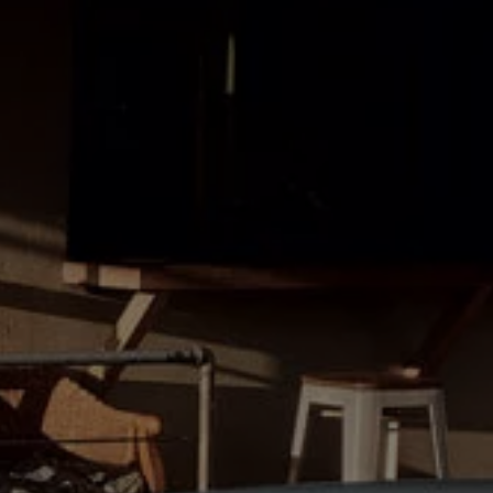
es
dio
ue