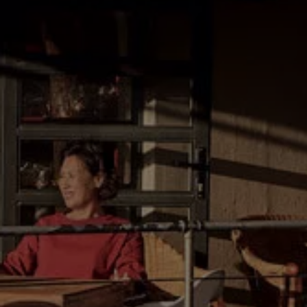
Manuel d'utilisation numérique
Garantie et financement
-> Informations utiles
-> REACH
-> Declarations of conformity
-> Action de rappel des moteurs diesel EA189
-> Informations sur les pneumatiques
-> Garantie
-> WLTP
-> Mises à jour logicielles
ID. Mise à jour du logiciel
Mise à jour GPS
Mises à jour logicielles pour véhicules thermiqu
-> Rappel de sécurité des airbags Takata
-> Payez votre parking
Innovations Volkswagen
Options numériques
Connecter un téléphone mobile au véhicule
Trouver des services pour votre modèle
Mises à jour pour les logiciels, les cartes et la ra
Applications Volkswagen, connexion et boutiq
We Charge
Réseau Volkswagen Luxembourg
Liste des concessionnaires
Recherche de concessionnaire