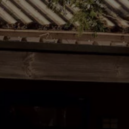
Rouler en électrique
Nos véhicules hybrides
Recharge & autonomie
Comment payer ?
Où recharger ?
Comment recharger ?
Autonomie
Garantie et entretien de la batterie
Nos simulateurs
Simulateur de coût de recharge
Simulateur d'autonomie
Simulateur de temps de recharge
-> Batterie et sécurité
-> SWIO - The Energy Company
Propriétaires et Service
myVolkswagen
Aide sur les applis et les services numériques
Navigation Map Update
Accessoires
Accessoires de transport
Accessoires Volkswagen
Entretien et pièces
Roues et pneus
Réparation & service
Contrôles saisonniers et garantie