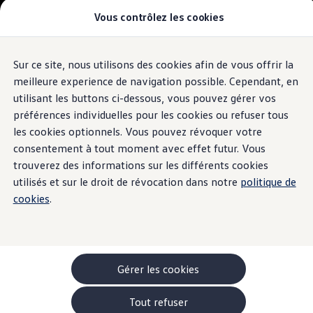
Vous contrôlez les cookies
Modèles et configurateur
-> Comparer nos modèles
Nouveau ID. Cross
Acheter une Volkswagen
Sur ce site, nous utilisons des cookies afin de vous offrir la
Aller
Aller au
Offres pour particuliers
contenu
au
ID. Polo
meilleure experience de navigation possible. Cependant, en
principal
pied
ID.3 Neo
utilisant les buttons ci-dessous, vous pouvez gérer vos
de
T-Roc
préférences individuelles pour les cookies ou refuser tous
T-Cross
page
Taigo
les cookies optionnels. Vous pouvez révoquer votre
Golf
consentement à tout moment avec effet futur. Vous
Tiguan
trouverez des informations sur les différents cookies
Tayron
ID.3 GTX FIRE+ICE
utilisés et sur le droit de révocation dans notre
politique de
ID.4
cookies
.
ID.5
ID.7
Passat
Stock Deals
Brochure promotionelle
Véhicules en stock
Gérer les cookies
Véhicules d'occasions
-> Volkswagen Financial Services (Leasing)
Tout refuser
Listes de prix