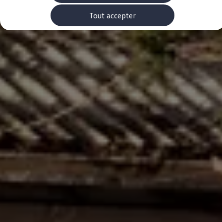
Rouler en électrique
Nos véhicules hybrides
Tout accepter
Recharge & autonomie
Comment payer ?
Où recharger ?
Comment recharger ?
Autonomie
Garantie et entretien de la batterie
Nos simulateurs
Simulateur de coût de recharge
Simulateur d'autonomie
Simulateur de temps de recharge
-> Batterie et sécurité
-> SWIO - The Energy Company
Propriétaires et Service
myVolkswagen
Aide sur les applis et les services numériques
Navigation Map Update
Accessoires
Accessoires de transport
Accessoires Volkswagen
Entretien et pièces
Roues et pneus
Réparation & service
Contrôles saisonniers et garantie