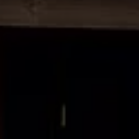
Manuel d'utilisation numérique
Garantie et financement
-> Informations utiles
-> REACH
-> Declarations of conformity
-> Action de rappel des moteurs diesel EA189
-> Informations sur les pneumatiques
-> Garantie
-> WLTP
-> Mises à jour logicielles
ID. Mise à jour du logiciel
Mise à jour GPS
Mises à jour logicielles pour véhicules thermiqu
-> Rappel de sécurité des airbags Takata
-> Payez votre parking
Innovations Volkswagen
Options numériques
Connecter un téléphone mobile au véhicule
Trouver des services pour votre modèle
Mises à jour pour les logiciels, les cartes et la ra
Applications Volkswagen, connexion et boutiq
We Charge
Réseau Volkswagen Luxembourg
Liste des concessionnaires
Recherche de concessionnaire