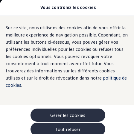
Vous contrôlez les cookies
Modèles et configurateur
-> Comparer nos modèles
Nouveau ID. Cross
Acheter une Volkswagen
La nouvelle ID. Polo
Sur ce site, nous utilisons des cookies afin de vous offrir la
Aller
Aller au
Offres pour particuliers
contenu
au
ID. Polo
meilleure experience de navigation possible. Cependant, en
Attelage
principal
pied
ID.3 Neo
utilisant les buttons ci-dessous, vous pouvez gérer vos
Highlights
Détails et équipement
Achat, location
de
T-Roc
préférences individuelles pour les cookies ou refuser tous
T-Cross
page
Taigo
les cookies optionnels. Vous pouvez révoquer votre
Golf
consentement à tout moment avec effet futur. Vous
Une grande capacité
Tiguan
trouverez des informations sur les différents cookies
Tayron
ID.3 GTX FIRE+ICE
utilisés et sur le droit de révocation dans notre
politique de
de traction.
ID.4
cookies
.
ID.5
ID.7
Passat
Stock Deals
Brochure promotionelle
Véhicules en stock
Gérer les cookies
Véhicules d'occasions
-> Volkswagen Financial Services (Leasing)
Tout refuser
Listes de prix