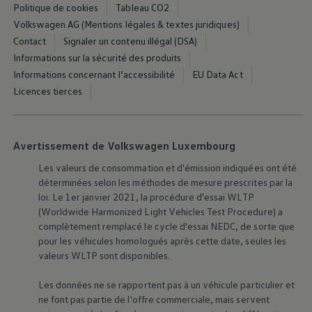
Manuel d'utilisation numérique
Politique de cookies
Tableau CO2
Garantie et financement
Volkswagen AG (Mentions légales & textes juridiques)
-> Informations utiles
Contact
Signaler un contenu illégal (DSA)
-> REACH
-> Declarations of conformity
Informations sur la sécurité des produits
-> Action de rappel des moteurs diesel EA189
Informations concernant l’accessibilité
EU Data Act
-> Informations sur les pneumatiques
Licences tierces
-> Garantie
-> WLTP
-> Mises à jour logicielles
ID. Mise à jour du logiciel
Avertissement de Volkswagen Luxembourg
Mise à jour GPS
Mises à jour logicielles pour véhicules thermiqu
Les valeurs de consommation et d'émission indiquées ont été
-> Rappel de sécurité des airbags Takata
déterminées selon les méthodes de mesure prescrites par la
-> Payez votre parking
Innovations Volkswagen
loi. Le 1er janvier 2021, la procédure d'essai WLTP
Options numériques
(Worldwide Harmonized Light Vehicles Test Procedure) a
Connecter un téléphone mobile au véhicule
complètement remplacé le cycle d'essai NEDC, de sorte que
Trouver des services pour votre modèle
pour les véhicules homologués après cette date, seules les
Mises à jour pour les logiciels, les cartes et la ra
valeurs WLTP sont disponibles.
Applications Volkswagen, connexion et boutiq
We Charge
Réseau Volkswagen Luxembourg
Les données ne se rapportent pas à un véhicule particulier et
Liste des concessionnaires
ne font pas partie de l'offre commerciale, mais servent
Recherche de concessionnaire