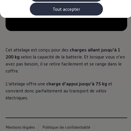
Rouler en électrique
Nos véhicules hybrides
Tout accepter
Recharge & autonomie
Comment payer ?
Où recharger ?
Comment recharger ?
Autonomie
Garantie et entretien de la batterie
Nos simulateurs
Cet attelage est conçu pour des
charges allant jusqu’à 1
Simulateur de coût de recharge
Simulateur d'autonomie
200 kg
selon la capacité de la batterie. Et lorsque vous n’en
Simulateur de temps de recharge
avez pas besoin, il se retire facilement et se range dans le
-> Batterie et sécurité
coffre.
-> SWIO - The Energy Company
Propriétaires et Service
myVolkswagen
L’attelage offre une
charge d’appui jusqu’à 75 kg
et
Aide sur les applis et les services numériques
convient donc parfaitement au transport de vélos
Navigation Map Update
Accessoires
électriques.
Accessoires de transport
Accessoires Volkswagen
Entretien et pièces
Roues et pneus
Réparation & service
Mentions légales
Politique de confidentialité
Contrôles saisonniers et garantie