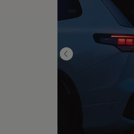
Rouler en électrique
Nos véhicules hybrides
Recharge & autonomie
Comment payer ?
Où recharger ?
Comment recharger ?
Autonomie
Garantie et entretien de la batterie
Nos simulateurs
Simulateur de coût de recharge
Simulateur d'autonomie
Simulateur de temps de recharge
-> Batterie et sécurité
-> SWIO - The Energy Company
Propriétaires et Service
myVolkswagen
Aide sur les applis et les services numériques
Navigation Map Update
Accessoires
Accessoires de transport
Accessoires Volkswagen
Entretien et pièces
Roues et pneus
Réparation & service
Contrôles saisonniers et garantie