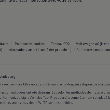
rnité à chaque interaction avec votre véhicule.
ialité
Politique de cookies
Tableau CO2
Volkswagen AG (Mention
A)
Informations sur la sécurité des produits
Informations concernant 
xembourg
avec peinture Ultraviolet et intérieur clair bi-ton, sera disponible à la co
ission indiquées ont été déterminées selon les méthodes de mesure prescrit
 Harmonized Light Vehicles Test Procedure) a complètement remplacé le 
e date, seules les valeurs WLTP sont disponibles.