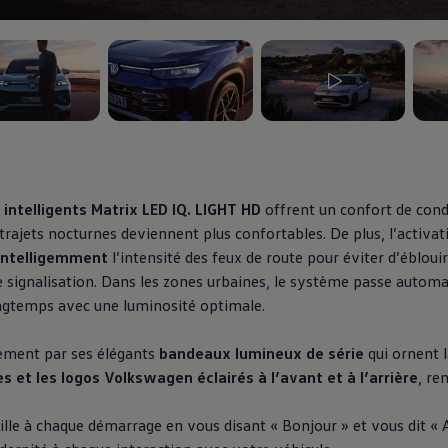
5
, 3 de 5
, 4 de 5
, 5 d
intelligents Matrix LED IQ. LIGHT HD
offrent un confort de cond
es
trajets nocturnes deviennent plus confortables. De plus, l’activat
intelligemment
l’intensité des feux de route pour éviter d’éblouir
 de signalisation. Dans les zones urbaines, le système passe auto
ngtemps avec une luminosité optimale.
dio
ement par ses élégants
bandeaux lumineux de série
qui ornent l
ue
es et les logos
Volkswagen
éclairés à l’avant et à l’arrière
, re
le à chaque démarrage en vous disant « Bonjour » et vous dit « A