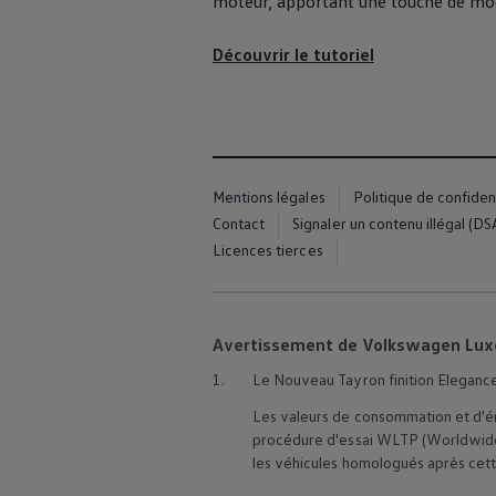
moteur, apportant une touche de mode
75 ans de Volkswagen au Luxembourg
Véhicules en stock
Découvrir le tutoriel
Mentions légales
Politique de confident
Contact
Signaler un contenu illégal (DS
Licences tierces
Avertissement de Volkswagen Lu
1.
Le Nouveau Tayron finition Elegance 
Les valeurs de consommation et d'ém
procédure d'essai WLTP (Worldwide
les véhicules homologués après cett