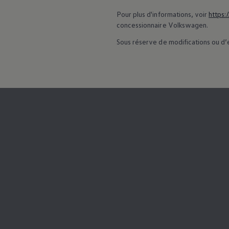
75 ans de Volkswagen au Luxembourg
Pour plus d'informations, voir
https:
Véhicules en stock
concessionnaire
Volkswagen
.
Sous réserve de modifications ou d’