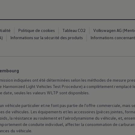
ialité
Politique de cookies
Tableau CO2
Volkswagen AG (Mention
A)
Informations sur la sécurité des produits
Informations concernant 
es
xembourg
ission indiquées ont été déterminées selon les méthodes de mesure prescrit
 Harmonized Light Vehicles Test Procedure) a complètement remplacé le 
e date, seules les valeurs WLTP sont disponibles.
n véhicule particulier et ne font pas partie de l'offre commerciale, mais 
dio
ue
es de véhicules. Les équipements et les accessoires (pièces jointes, forma
poids, la résistance au roulement et l'aérodynamisme du véhicule, et, ens
 comportement de conduite individuel, affecter la consommation de carburan
ances du véhicule.