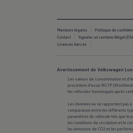
Manuel d'utilisation numérique
Garantie et financement
-> Informations utiles
-> REACH
-> Declarations of conformity
-> Action de rappel des moteurs diesel EA189
Mentions légales
Politique de confident
-> Informations sur les pneumatiques
Contact
Signaler un contenu illégal (DS
-> Garantie
Licences tierces
-> WLTP
-> Mises à jour logicielles
ID. Mise à jour du logiciel
Mise à jour GPS
Mises à jour logicielles pour véhicules thermiqu
Avertissement de Volkswagen Lu
-> Rappel de sécurité des airbags Takata
-> Payez votre parking
Les valeurs de consommation et d'ém
Innovations Volkswagen
procédure d'essai WLTP (Worldwide
Options numériques
les véhicules homologués après cett
Connecter un téléphone mobile au véhicule
Trouver des services pour votre modèle
Les données ne se rapportent pas à u
Mises à jour pour les logiciels, les cartes et la ra
Applications Volkswagen, connexion et boutiq
comparaison entre les différents typ
We Charge
paramètres du véhicule tels que le 
Réseau Volkswagen Luxembourg
les conditions de circulation et le
Liste des concessionnaires
les émissions de CO2 et les perform
Recherche de concessionnaire