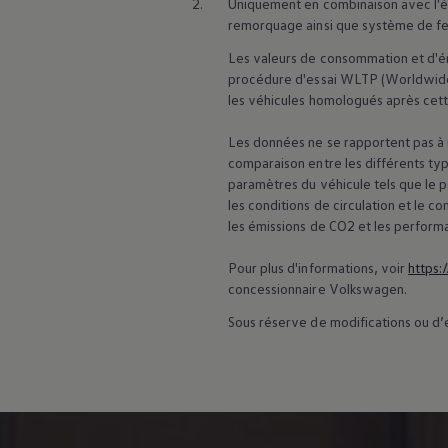
2.
Uniquement en combinaison avec l'éq
75 ans de Volkswagen au Luxembourg
remorquage ainsi que système de fe
Véhicules en stock
Les valeurs de consommation et d'ém
procédure d'essai WLTP (Worldwide
les véhicules homologués après cett
Les données ne se rapportent pas à u
comparaison entre les différents typ
paramètres du véhicule tels que le 
les conditions de circulation et le
les émissions de CO2 et les perform
Pour plus d'informations, voir
https:
concessionnaire
Volkswagen
.
Sous réserve de modifications ou d’