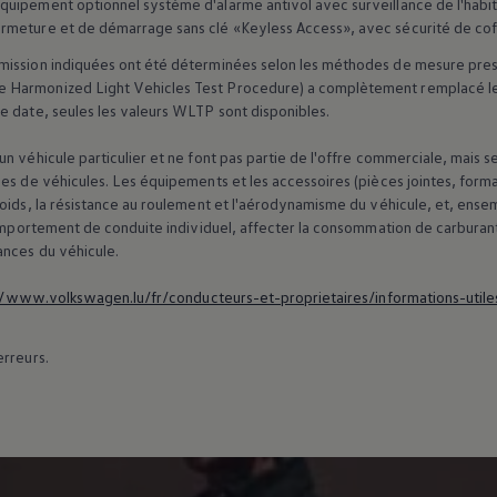
uipement optionnel système d'alarme antivol avec surveillance de l'habita
rmeture et de démarrage sans clé «Keyless Access», avec sécurité de coff
ission indiquées ont été déterminées selon les méthodes de mesure prescrit
 Harmonized Light Vehicles Test Procedure) a complètement remplacé le 
e date, seules les valeurs WLTP sont disponibles.
n véhicule particulier et ne font pas partie de l'offre commerciale, mais 
es de véhicules. Les équipements et les accessoires (pièces jointes, forma
poids, la résistance au roulement et l'aérodynamisme du véhicule, et, ens
 comportement de conduite individuel, affecter la consommation de carburan
ances du véhicule.
//www.volkswagen.lu/fr/conducteurs-et-proprietaires/informations-utile
erreurs.