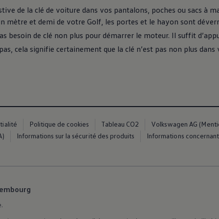
ive de la clé de voiture dans vos pantalons, poches ou sacs à mai
n mètre et demi de votre Golf, les portes et le hayon sont dév
s besoin de clé non plus pour démarrer le moteur. Il suffit d’appu
s, cela signifie certainement que la clé n’est pas non plus dans 
es
ialité
Politique de cookies
Tableau CO2
Volkswagen AG (Mention
A)
Informations sur la sécurité des produits
Informations concernant 
dio
ue
xembourg
e.