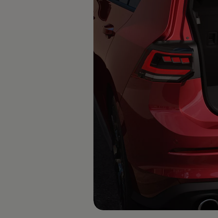
Rouler en électrique
Nos véhicules hybrides
Recharge & autonomie
Comment payer ?
Où recharger ?
Comment recharger ?
Autonomie
Garantie et entretien de la batterie
Nos simulateurs
Simulateur de coût de recharge
Simulateur d'autonomie
Simulateur de temps de recharge
-> Batterie et sécurité
-> SWIO - The Energy Company
Propriétaires et Service
myVolkswagen
Aide sur les applis et les services numériques
Navigation Map Update
Accessoires
Accessoires de transport
Accessoires Volkswagen
Entretien et pièces
Roues et pneus
Réparation & service
Contrôles saisonniers et garantie